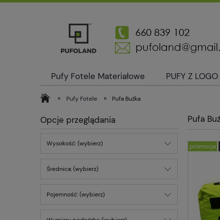
Pufy Fotele Materiałowe
PUFY Z LOGO
O nas
Blog
Kontakt
»
»
Pufy Fotele
Pufa Buźka
Pufa Bu
Opcje przeglądania
Wysokość: (wybierz)
promocja
Średnica: (wybierz)
Pojemność: (wybierz)