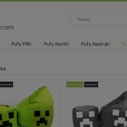
Pufy Piłki
Pufy Kostki
Pufy Nadruki
Pu
źka
nowość
promocja
nowość