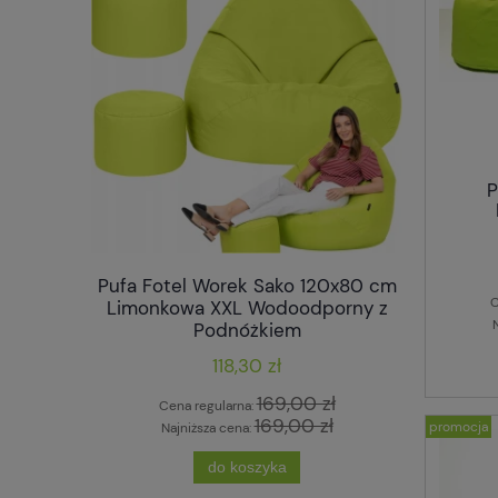
P
Pufa Fotel Worek Sako 120x80 cm
Pufa Fote
C
Limonkowa XXL Wodoodporny z
Błękit
Podnóżkiem
118,30 zł
169,00 zł
Cena regularna:
Cena
169,00 zł
promocja
Najniższa cena:
Najn
do koszyka