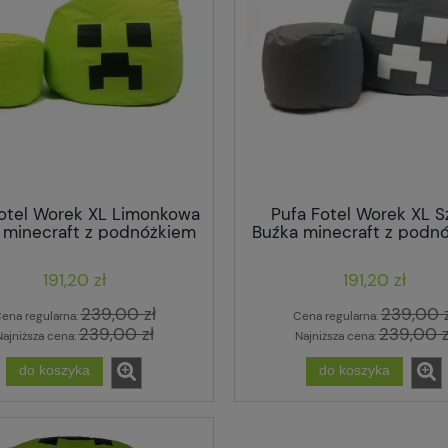
Fotel Worek XL Limonkowa
Pufa Fotel Worek XL S
 minecraft z podnóżkiem
Buźka minecraft z podn
191,20 zł
191,20 zł
239,00 zł
239,00 z
ena regularna:
Cena regularna:
239,00 zł
239,00 z
Najniższa cena:
Najniższa cena:
do koszyka
do koszyka