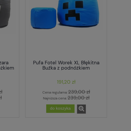
zara
Pufa Fotel Worek XL Błękitna
óżkiem
Buźka z podnóżkiem
191,20 zł
ł
239,00 zł
Cena regularna:
ł
239,00 zł
Najniższa cena:
do koszyka