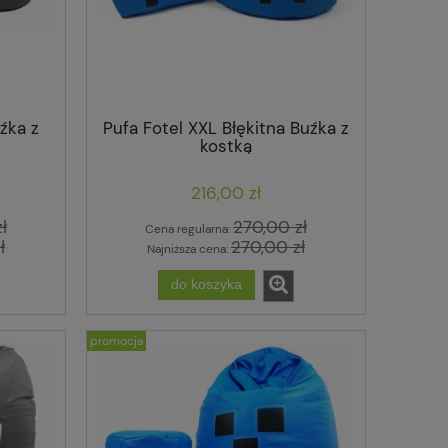
źka z
Pufa Fotel XXL Błękitna Buźka z
kostką
216,00 zł
ł
270,00 zł
Cena regularna:
ł
270,00 zł
Najniższa cena:
do koszyka
promocja