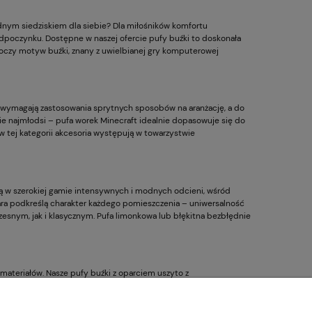
dnym siedziskiem dla siebie? Dla miłośników komfortu
dpoczynku. Dostępne w naszej ofercie pufy buźki to doskonała
uroczy motyw buźki, znany z uwielbianej gry komputerowej
a wymagają zastosowania sprytnych sposobów na aranżację, a do
nie najmłodsi – pufa worek Minecraft idealnie dopasowuje się do
w tej kategorii akcesoria występują w towarzystwie
 w szerokiej gamie intensywnych i modnych odcieni, wśród
ara podkreślą charakter każdego pomieszczenia – uniwersalność
snym, jak i klasycznym. Pufa limonkowa lub błękitna bezbłędnie
ateriałów. Nasze pufy buźki z oparciem uszyto z
 na zabrudzenia i możliwością bardzo łatwego czyszczenia.
ndycji długi czas. Przekonaj się i postaw na wygodę w oryginalnym