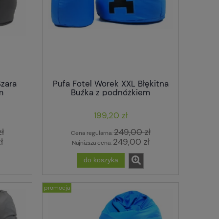
Szara
Pufa Fotel Worek XXL Błękitna
m
Buźka z podnóżkiem
199,20 zł
ND
Pufa Fotel Worek Sako 120x80 cm
Pufa Fotel Wore
ł
249,00 zł
Cena regularna:
Niebieska XXL Wodoodporny z
minecraft z
ł
249,00 zł
Najniższa cena:
Podnóżkiem
118,30 zł
191,
do koszyka
169,00 zł
Cena regularna:
Cena regularna
169,00 zł
promocja
Najniższa cena:
Najniższa cena
do koszyka
do ko