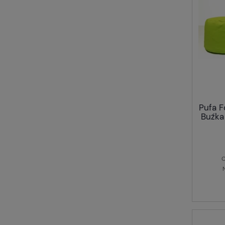
Pufa 
Buźka
C