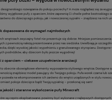
alne pufy buźki – wygoda w nowoczesnym wydaniu
 designerskiego rozwiązania do pokoju pociechy? A może rozglądasz się za wygo
iśmy wyjątkowe pufy z oparciem, które zapewnią Ci chwile pełne beztroskiego o
zarówno do dziecięcego pokoju, jak i nowoczesnej sypialni – znajdziesz na nich 
ek dopasowana do wymagań najmłodszych
ch wnętrzach zwyczajny fotel nie prezentuje się dobrze. Mniejsze pomieszczeni
ych z pewnością należą prezentowane przez nas siedziska. Uwielbiają je szczegól
iecka, dzięki wysokiej jakości wypełnieniu z granulowanego styropianu. Dostępne 
ych podnóżków, aby dzieciom było jeszcze wygodniej!
i z oparciem – ciekawe uzupełnienie aranżacji
 to obecnie obowiązkowe elementy wyposażenia stylowego wnętrza. Dostępne są
ewnością znajdziesz model pasujący do Twojego pokoju. Pufa worek czarna lub sz
w pozwala na wkomponowanie ich zarówno do wnętrz urządzonych w stylu nowocze
tomiast pokoje dziecięce bądź Twoją sypialnię – przekonaj się sam!
 jakość i staranne wykończenie pufy Minecraft
które są często eksploatowane, powinny być wykonane z najlepszych dostępnych m
ętnej jakości eko skóry, która wyróżnia się przede wszystkim wysoką odpornością
e przez nas produkty są wyjątkowo trwałe i z pewnością posłużą w doskonałej ko