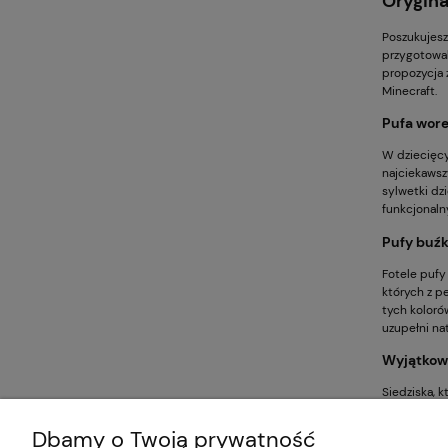
Orygin
Poszukujesz
przygotowal
propozycja 
Minecraft.
Pufa wor
W dziecięcy
najciekawsz
sylwetki dz
funkcjonaln
Pufy buźk
Fotele pufy
których z p
tych koloró
uzupełni na
Wyjątkowa
Siedziska, 
ponadprzeci
Prezentowan
Dbamy o Twoją prywatność
wydaniu!