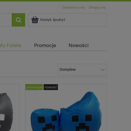
Zarejestruj się
Zaloguj się
Koszyk:
(pusty)
fy Fotele
Promocje
Nowości
promocja
nowość