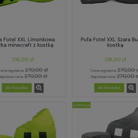
a Fotel XXL Limonkowa
Pufa Fotel XXL Szara Bu
ka minecraft z kostką
kostką
216,00 zł
216,00 zł
270,00 zł
270,00 z
ena regularna:
Cena regularna:
270,00 zł
270,00 z
Najniższa cena:
Najniższa cena:
do koszyka
do koszyka
promocja