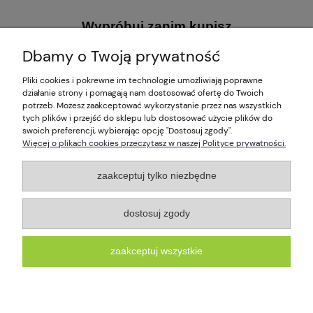
Wypróbuj zanim kupisz
Dajemy Ci możliwość dotknięcia przed
Dbamy o Twoją prywatność
zakupem. Organizujemy wystawy, gdzie można przyjść,
.
obejrzeć, dotknąć, "przymierzyć" nasze produkty
Więcej
Pliki cookies i pokrewne im technologie umożliwiają poprawne
informacji na naszym
Facebooku
.
działanie strony i pomagają nam dostosować ofertę do Twoich
potrzeb. Możesz zaakceptować wykorzystanie przez nas wszystkich
tych plików i przejść do sklepu lub dostosować użycie plików do
Pomoc
swoich preferencji, wybierając opcję "Dostosuj zgody".
Więcej o plikach cookies przeczytasz w naszej Polityce prywatności.
Informacje
zaakceptuj tylko niezbędne
Płatności i dostawa
dostosuj zgody
O nas
zaakceptuj wszystkie
Znajdź nas!
pokaż pełną wersję strony