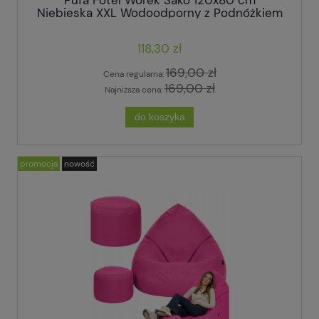
Pufa Fotel Worek Sako 120x80 cm
Niebieska XXL Wodoodporny z Podnóżkiem
118,30 zł
169,00 zł
Cena regularna:
169,00 zł
Najniższa cena:
do koszyka
promocja
nowość