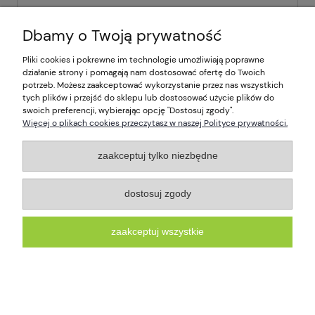
nowość
Dbamy o Twoją prywatność
Pliki cookies i pokrewne im technologie umożliwiają poprawne
działanie strony i pomagają nam dostosować ofertę do Twoich
potrzeb. Możesz zaakceptować wykorzystanie przez nas wszystkich
tych plików i przejść do sklepu lub dostosować użycie plików do
swoich preferencji, wybierając opcję "Dostosuj zgody".
Więcej o plikach cookies przeczytasz w naszej Polityce prywatności.
zaakceptuj tylko niezbędne
dostosuj zgody
Pufa Fotel Worek Sako 130x100 cm Błękitna
XXXXL Wodoodporny z Podnóżkiem
zaakceptuj wszystkie
219,00 zł
do koszyka