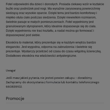
Fotel odpowiedni dla dzieci i dorosłych. Posiada ciekawy wzór w kształcie
buźki oraz podnóżek pod nogi. Ma wyraźnie zarysowaną powierzchnię
siedzącą oraz wysokie oparcie. Dzięki temu jest bardzo komfortowy i
miękko otula ciało podczas siedzenia. Dzięki niewielkim rozmiarom,
świetnie pasuje w małych pomieszczeniach. Fotel wypełniony jest
granulowanym styropianem, który idealnie dopasowuje się do ciała.
Dzięki wypełnieniu nie traci kształtu, a nadal można go formować i
dopasowywać pod siebie.
Ekoskóra to materiał, który prezentuje się w każdym wnętrzu bardzo
elegancko. Jest wygodna, odporna na zabrudzenia i świetnie się
prezentuje. Wystarczy przetrzeć od czasu do czasu wilgotną ściereczką.
Dodatkowo ekoskóra ma właściwości antyalergiczne.
Uwaga!
Jeśli masz jakieś pytania, nie jesteś pewien zakupu - doradzimy.
Zachęcamy do skorzystania z
formularza
lub kontaktu telefonicznego
660839102.
Promocje