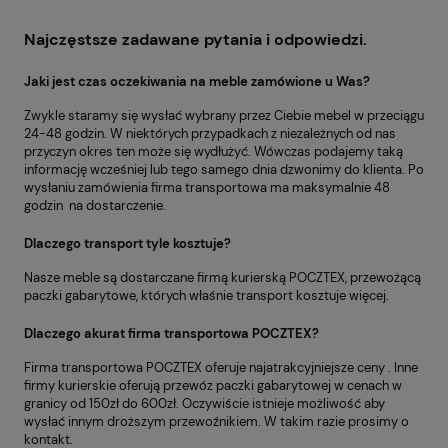
Najczęstsze zadawane pytania i odpowiedzi.
Jaki jest czas oczekiwania na meble zamówione u Was?
Zwykle staramy się wysłać wybrany przez Ciebie mebel w przeciągu
24-48 godzin. W niektórych przypadkach z niezależnych od nas
przyczyn okres ten może się wydłużyć. Wówczas podajemy taką
informację wcześniej lub tego samego dnia dzwonimy do klienta. Po
wysłaniu zamówienia firma transportowa ma maksymalnie 48
godzin na dostarczenie.
Dlaczego transport tyle kosztuje?
Nasze meble są dostarczane firmą kurierską POCZTEX, przewożącą
paczki gabarytowe, których właśnie transport kosztuje więcej.
Dlaczego akurat firma transportowa POCZTEX?
Firma transportowa POCZTEX oferuje najatrakcyjniejsze ceny . Inne
firmy kurierskie oferują przewóz paczki gabarytowej w cenach w
granicy od 150zł do 600zł. Oczywiście istnieje możliwość aby
wysłać innym droższym przewoźnikiem. W takim razie prosimy o
kontakt.