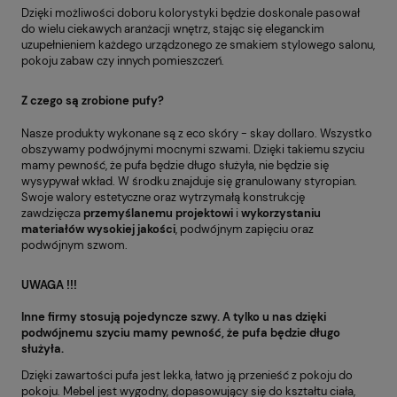
Dzięki możliwości doboru kolorystyki będzie doskonale pasował
do wielu ciekawych aranżacji wnętrz, stając się eleganckim
uzupełnieniem każdego urządzonego ze smakiem stylowego salonu,
pokoju zabaw czy innych pomieszczeń.
Z czego są zrobione pufy?
Nasze produkty wykonane są z eco skóry - skay dollaro. Wszystko
obszywamy podwójnymi mocnymi szwami. Dzięki takiemu szyciu
mamy pewność, że pufa będzie długo służyła, nie będzie się
wysypywał wkład. W środku znajduje się granulowany styropian.
Swoje walory estetyczne oraz wytrzymałą konstrukcję
zawdzięcza
przemyślanemu projektowi
i
wykorzystaniu
materiałów wysokiej
jakości
, podwójnym zapięciu oraz
podwójnym szwom.
UWAGA !!!
Inne firmy stosują pojedyncze szwy. A tylko u nas dzięki
podwójnemu szyciu mamy pewność, że pufa będzie długo
służyła.
Dzięki zawartości pufa jest lekka, łatwo ją przenieść z pokoju do
pokoju. Mebel jest wygodny, dopasowujący się do kształtu ciała,