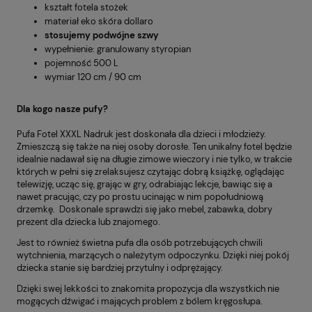
kształt fotela stożek
materiał eko skóra dollaro
stosujemy podwójne szwy
wypełnienie: granulowany styropian
pojemność 500 L
wymiar 120 cm / 90 cm
Dla kogo nasze pufy?
Pufa Fotel XXXL Nadruk jest doskonała dla dzieci i młodzieży.
Zmieszczą się także na niej osoby dorosłe. Ten unikalny fotel będzie
idealnie nadawał się na długie zimowe wieczory i nie tylko, w trakcie
których w pełni się zrelaksujesz czytając dobrą książkę, oglądając
telewizję, ucząc się, grając w gry, odrabiając lekcje, bawiąc się a
nawet pracując, czy po prostu ucinając w nim popołudniową
drzemkę. Doskonale sprawdzi się jako mebel, zabawka, dobry
prezent dla dziecka lub znajomego.
Jest to również świetna pufa dla osób potrzebujących chwili
wytchnienia, marzących o należytym odpoczynku. Dzięki niej pokój
dziecka stanie się bardziej przytulny i odprężający.
Dzięki swej lekkości to znakomita propozycja dla wszystkich nie
mogących dźwigać i mających problem z bólem kręgosłupa.