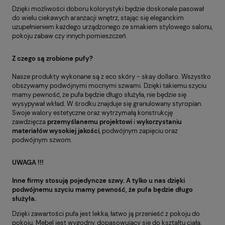
Dzięki możliwości doboru kolorystyki będzie doskonale pasował
do wielu ciekawych aranżacji wnętrz, stając się eleganckim
uzupełnieniem każdego urządzonego ze smakiem stylowego salonu,
pokoju zabaw czy innych pomieszczeń.
Z czego są zrobione pufy?
Nasze produkty wykonane są z eco skóry - skay dollaro. Wszystko
obszywamy podwójnymi mocnymi szwami. Dzięki takiemu szyciu
mamy pewność, że pufa będzie długo służyła, nie będzie się
wysypywał wkład. W środku znajduje się granulowany styropian.
Swoje walory estetyczne oraz wytrzymałą konstrukcję
zawdzięcza
przemyślanemu projektowi
i
wykorzystaniu
materiałów wysokiej
jakości
, podwójnym zapięciu oraz
podwójnym szwom.
UWAGA !!!
Inne firmy stosują pojedyncze szwy. A tylko u nas dzięki
podwójnemu szyciu mamy pewność, że pufa będzie długo
służyła.
Dzięki zawartości pufa jest lekka, łatwo ją przenieść z pokoju do
pokoju. Mebel jest wygodny, dopasowujący się do kształtu ciała,