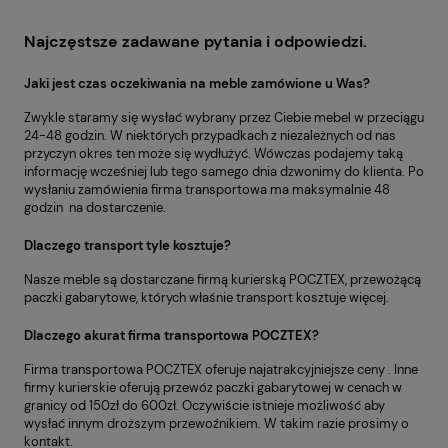
Najczęstsze zadawane pytania i odpowiedzi.
Jaki jest czas oczekiwania na meble zamówione u Was?
Zwykle staramy się wysłać wybrany przez Ciebie mebel w przeciągu
24-48 godzin. W niektórych przypadkach z niezależnych od nas
przyczyn okres ten może się wydłużyć. Wówczas podajemy taką
informację wcześniej lub tego samego dnia dzwonimy do klienta. Po
wysłaniu zamówienia firma transportowa ma maksymalnie 48
godzin na dostarczenie.
Dlaczego transport tyle kosztuje?
Nasze meble są dostarczane firmą kurierską POCZTEX, przewożącą
paczki gabarytowe, których właśnie transport kosztuje więcej.
Dlaczego akurat firma transportowa POCZTEX?
Firma transportowa POCZTEX oferuje najatrakcyjniejsze ceny . Inne
firmy kurierskie oferują przewóz paczki gabarytowej w cenach w
granicy od 150zł do 600zł. Oczywiście istnieje możliwość aby
wysłać innym droższym przewoźnikiem. W takim razie prosimy o
kontakt.