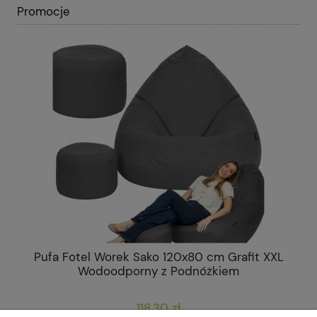
Promocje
Pufa Fotel Worek Sako 120x80 cm Grafit XXL
P
Wodoodporny z Podnóżkiem
118,30 zł