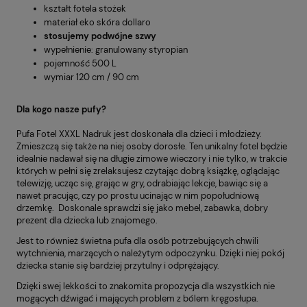
kształt fotela stożek
materiał eko skóra dollaro
stosujemy podwójne szwy
wypełnienie: granulowany styropian
pojemność 500 L
wymiar 120 cm / 90 cm
Dla kogo nasze pufy?
Pufa Fotel XXXL Nadruk jest doskonała dla dzieci i młodzieży.
Zmieszczą się także na niej osoby dorosłe. Ten unikalny fotel będzie
idealnie nadawał się na długie zimowe wieczory i nie tylko, w trakcie
których w pełni się zrelaksujesz czytając dobrą książkę, oglądając
telewizję, ucząc się, grając w gry, odrabiając lekcje, bawiąc się a
nawet pracując, czy po prostu ucinając w nim popołudniową
drzemkę. Doskonale sprawdzi się jako mebel, zabawka, dobry
prezent dla dziecka lub znajomego.
Jest to również świetna pufa dla osób potrzebujących chwili
wytchnienia, marzących o należytym odpoczynku. Dzięki niej pokój
dziecka stanie się bardziej przytulny i odprężający.
Dzięki swej lekkości to znakomita propozycja dla wszystkich nie
mogących dźwigać i mających problem z bólem kręgosłupa.