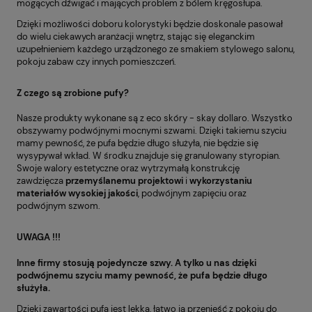
mogących dźwigać i mających problem z bólem kręgosłupa.
Dzięki możliwości doboru kolorystyki będzie doskonale pasował
do wielu ciekawych aranżacji wnętrz, stając się eleganckim
uzupełnieniem każdego urządzonego ze smakiem stylowego salonu,
pokoju zabaw czy innych pomieszczeń.
Z czego są zrobione pufy?
Nasze produkty wykonane są z eco skóry - skay dollaro. Wszystko
obszywamy podwójnymi mocnymi szwami. Dzięki takiemu szyciu
mamy pewność, że pufa będzie długo służyła, nie będzie się
wysypywał wkład. W środku znajduje się granulowany styropian.
Swoje walory estetyczne oraz wytrzymałą konstrukcję
zawdzięcza
przemyślanemu projektowi
i
wykorzystaniu
materiałów wysokiej
jakości
, podwójnym zapięciu oraz
podwójnym szwom.
UWAGA !!!
Inne firmy stosują pojedyncze szwy. A tylko u nas dzięki
podwójnemu szyciu mamy pewność, że pufa będzie długo
służyła.
Dzięki zawartości pufa jest lekka, łatwo ją przenieść z pokoju do