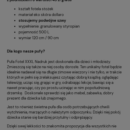
kształt fotela stożek
materiał eko skóra dollaro
stosujemy podwójne szwy
wypełnienie: granulowany styropian
pojemność 500 L
wymiar 120 cm / 90 cm
Dla kogo nasze pufy?
Pufa Fotel XXXL Nadruk jest doskonała dla dzieci i młodzieży.
Zmieszczą się także na niej osoby dorosłe. Ten unikalny fotel będzie
idealnie nadawał się na długie zimowe wieczory i nie tylko, w trakcie
których w pełni się zrelaksujesz czytając dobrą książkę, oglądając
telewizję, ucząc się, grając w gry, odrabiając lekcje, bawiąc się a
nawet pracując, czy po prostu ucinając w nim popołudniową
drzemkę. Doskonale sprawdzi się jako mebel, zabawka, dobry
prezent dla dziecka lub znajomego.
Jest to również świetna pufa dla osób potrzebujących chwili
wytchnienia, marzących o należytym odpoczynku. Dzięki niej pokój
dziecka stanie się bardziej przytulny i odprężający.
Dzięki swej lekkości to znakomita propozycja dla wszystkich nie