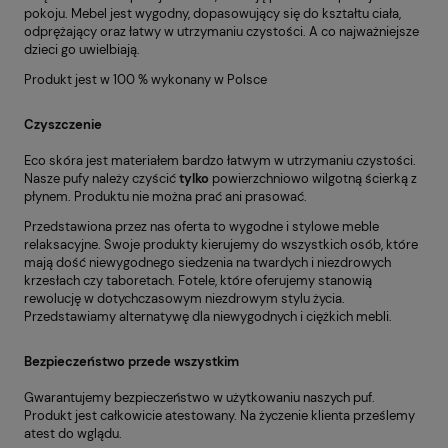
pokoju. Mebel jest wygodny, dopasowujący się do kształtu ciała,
odprężający oraz łatwy w utrzymaniu czystości. A co najważniejsze
dzieci go uwielbiają.
Produkt jest w 100 % wykonany w Polsce
Czyszczenie
Eco skóra jest materiałem bardzo łatwym w utrzymaniu czystości.
Nasze pufy należy czyścić
tylko
powierzchniowo wilgotną ścierką z
płynem. Produktu nie można prać ani prasować.
Przedstawiona przez nas oferta to wygodne i stylowe meble
relaksacyjne. Swoje produkty kierujemy do wszystkich osób, które
mają dość niewygodnego siedzenia na twardych i niezdrowych
krzesłach czy taboretach. Fotele, które oferujemy stanowią
rewolucję w dotychczasowym niezdrowym stylu życia.
Przedstawiamy alternatywę dla niewygodnych i ciężkich mebli.
Bezpieczeństwo przede wszystkim
Gwarantujemy bezpieczeństwo w użytkowaniu naszych puf.
Produkt jest całkowicie atestowany. Na życzenie klienta prześlemy
atest do wglądu.