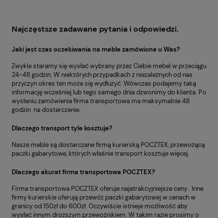
Najczęstsze zadawane pytania i odpowiedzi.
Jaki jest czas oczekiwania na meble zamówione u Was?
Zwykle staramy się wysłać wybrany przez Ciebie mebel w przeciągu
24-48 godzin. W niektórych przypadkach z niezależnych od nas
przyczyn okres ten może się wydłużyć. Wówczas podajemy taką
informację wcześniej lub tego samego dnia dzwonimy do klienta. Po
wysłaniu zamówienia firma transportowa ma maksymalnie 48
godzin na dostarczenie.
Dlaczego transport tyle kosztuje?
Nasze meble są dostarczane firmą kurierską POCZTEX, przewożącą
paczki gabarytowe, których właśnie transport kosztuje więcej.
Dlaczego akurat firma transportowa POCZTEX?
Firma transportowa POCZTEX oferuje najatrakcyjniejsze ceny . Inne
firmy kurierskie oferują przewóz paczki gabarytowej w cenach w
granicy od 150zł do 600zł. Oczywiście istnieje możliwość aby
wysłać innym droższym przewoźnikiem. W takim razie prosimy o