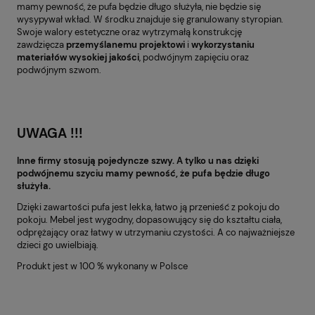
mamy pewność, że pufa będzie długo służyła, nie będzie się
wysypywał wkład. W środku znajduje się granulowany styropian.
Swoje walory estetyczne oraz wytrzymałą konstrukcję
zawdzięcza
przemyślanemu projektowi
i
wykorzystaniu
materiałów wysokiej
jakości
, podwójnym zapięciu oraz
podwójnym szwom.
UWAGA !!!
Inne firmy stosują pojedyncze szwy. A tylko u nas dzięki
podwójnemu szyciu mamy pewność, że pufa będzie długo
służyła.
Dzięki zawartości pufa jest lekka, łatwo ją przenieść z pokoju do
pokoju. Mebel jest wygodny, dopasowujący się do kształtu ciała,
odprężający oraz łatwy w utrzymaniu czystości. A co najważniejsze
dzieci go uwielbiają.
Produkt jest w 100 % wykonany w Polsce