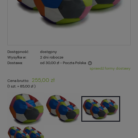
Dostępność:
dostępny
Wysyłka w:
2 dni robocze
Dostawa:
od 30,00 zł
- Poczta Polska
sprawdź formy dostawy
Cena nie zawiera ewentualnych kosztów płatności
255,00 zł
Cena brutto:
(1
szt.
=
85,00 zł
)