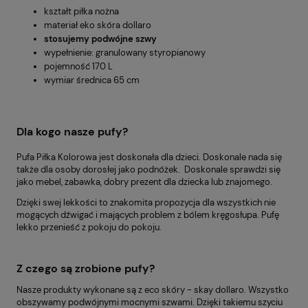
kształt piłka nożna
materiał eko skóra dollaro
stosujemy podwójne szwy
wypełnienie: granulowany styropianowy
pojemność 170 L
wymiar średnica 65 cm
Dla kogo nasze pufy?
Pufa Piłka Kolorowa jest doskonała dla dzieci. Doskonale nada się
także dla osoby dorosłej jako podnóżek. Doskonale sprawdzi się
jako mebel, zabawka, dobry prezent dla dziecka lub znajomego.
Dzięki swej lekkości to znakomita propozycja dla wszystkich nie
mogących dźwigać i mających problem z bólem kręgosłupa. Pufę
lekko przenieść z pokoju do pokoju.
Z czego są zrobione pufy?
Nasze produkty wykonane są z eco skóry - skay dollaro. Wszystko
obszywamy podwójnymi mocnymi szwami. Dzięki takiemu szyciu