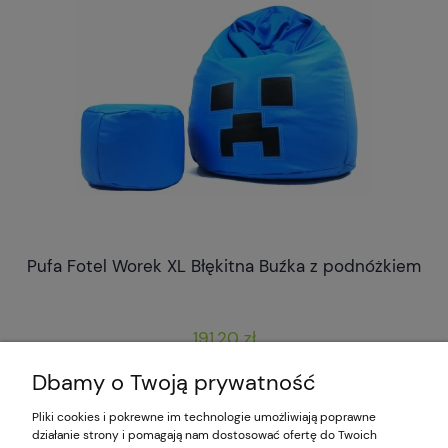
Pufa Fotel Worek XL Błękitna Buźka z podnóżkiem
191,20 zł
239,00 zł
Cena regularna:
Dbamy o Twoją prywatność
239,00 zł
Najniższa cena:
Pliki cookies i pokrewne im technologie umożliwiają poprawne
do koszyka
działanie strony i pomagają nam dostosować ofertę do Twoich